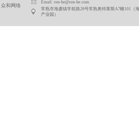
Email: ren-he@ren-he.com
众和网络
常熟市海虞镇学前路28号常熟奥特莱斯A7幢101（
产业园）